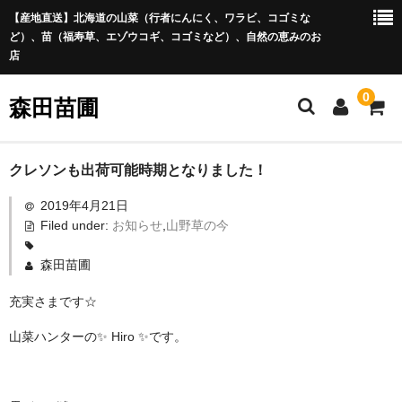
【産地直送】北海道の山菜（行者にんにく、ワラビ、コゴミな
ど）、苗（福寿草、エゾウコギ、コゴミなど）、自然の恵みのお
店
0
森田苗圃
ホーム
クレソンも出荷可能時期となりました！
2019年4月21日
商品一覧
Filed under:
お知らせ
,
山野草の今
旬な情報
森田苗圃
予約申し込みフォーム
充実さまです☆
お問合せ
山菜ハンターの✨ Hiro ✨です。