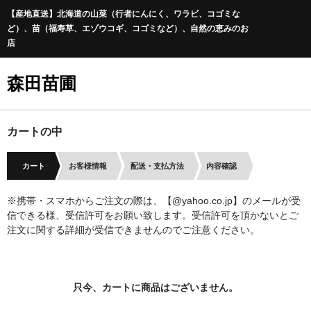
【産地直送】北海道の山菜（行者にんにく、ワラビ、コゴミな
ど）、苗（福寿草、エゾウコギ、コゴミなど）、自然の恵みのお
店
森田苗圃
カートの中
カート
お客様情報
配送・支払方法
内容確認
※携帯・スマホからご注文の際は、【@yahoo.co.jp】のメールが受
信できる様、受信許可をお願い致します。受信許可を頂かないとご
注文に関する詳細が受信できませんのでご注意ください。
只今、カートに商品はございません。